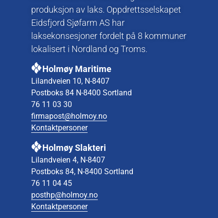
produksjon av laks. Oppdrettsselskapet
Eidsfjord Sjøfarm AS har
laksekonsesjoner fordelt på 8 kommuner
lokalisert i Nordland og Troms.
Holmøy Maritime
Lilandveien 10, N-8407
Postboks 84 N-8400 Sortland
76 11 03 30
firmapost@holmoy.no
Kontaktpersoner
Holmøy Slakteri
Lilandveien 4, N-8407
Postboks 84, N-8400 Sortland
76 11 04 45
posthp@holmoy.no
Kontaktpersoner