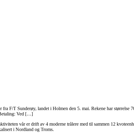
ker fra F/T Sunderøy, landet i Holmen den 5. mai. Rekene har størrelse 70
Betaling: Ved […]
iviteten vår er drift av 4 moderne trålere med til sammen 12 kvoteenhe
alisert i Nordland og Troms.