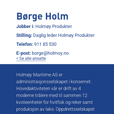
Børge Holm
Jobber i:
Holmøy Produkter
Stilling:
Daglig leder Holmøy Produkter
Telefon:
911 85 530
E-post:
borge@holmoy.no
< Se alle ansatte
Holmøy Maritime AS er
administrasjonsselskapet i konsernet.
Hovedaktiviteten vår er drift av 4
moderne trålere med til sammen 12
kvoteenheter for hvitfisk og reker samt
produksjon av laks. Oppdrettsselskapet