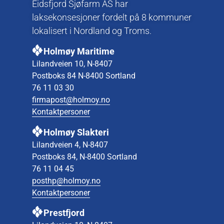
Eidsfjord Sjøfarm AS har
laksekonsesjoner fordelt på 8 kommuner
lokalisert i Nordland og Troms.
Holmøy Maritime
Lilandveien 10, N-8407
Postboks 84 N-8400 Sortland
76 11 03 30
firmapost@holmoy.no
Kontaktpersoner
Holmøy Slakteri
Lilandveien 4, N-8407
Postboks 84, N-8400 Sortland
76 11 04 45
posthp@holmoy.no
Kontaktpersoner
Prestfjord