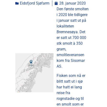
Eidsfjord Sjøfarm
28. januar 2020
Den første smolten
i 2020 ble tidligere
i januar satt ut på
lokaliteten
Bremnesøya. Det
er satt ut 700 000
stk smolt à 350
gram,
smoltleveransen
kom fra Sisomar
AS.
Fisken som nå er
blitt satt ut i sjø
har hatt ei lang
reise fra
rognstadie og til
en smolt som er