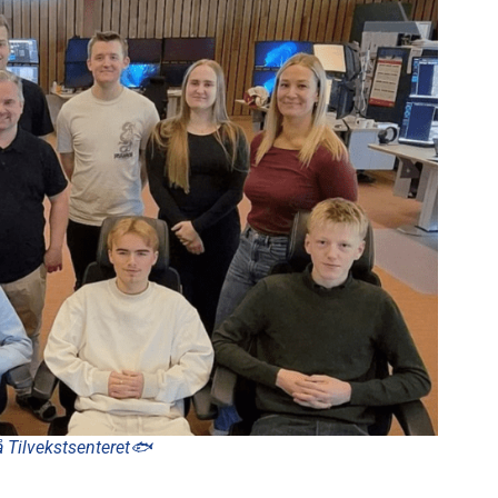
 Tilvekstsenteret🐟