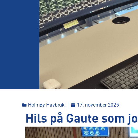
Holmøy Havbruk
17. november 2025
Hils på Gaute som j