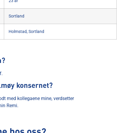
23 år
Sortland
Holmstad, Sortland
n?
f.
olmøy konsernet?
godt med kollegaene mine, verdsetter
 min Remi.
be hos oss?