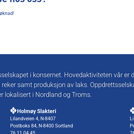
 søknad!
lskapet i konsernet. Hovedaktiviteten vår er dr
 reker samt produksjon av laks. Oppdrettsselsk
 lokalisert i Nordland og Troms.
Holmøy Slakteri
Lilandveien 4, N-8407
L
Postboks 84, N-8400 Sortland
P
76 11 04 45
7