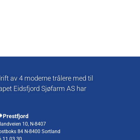
ift av 4 moderne trålere med til
apet Eidsfjord Sjøfarm AS har
Prestfjord
ilandveien 10, N-8407
ostboks 84 N-8400 Sortland
6 11 03 30