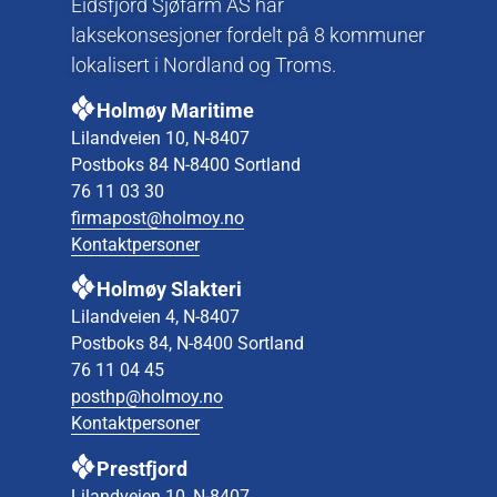
Eidsfjord Sjøfarm AS har
laksekonsesjoner fordelt på 8 kommuner
lokalisert i Nordland og Troms.
Holmøy Maritime
Lilandveien 10, N-8407
Postboks 84 N-8400 Sortland
76 11 03 30
firmapost@holmoy.no
Kontaktpersoner
Holmøy Slakteri
Lilandveien 4, N-8407
Postboks 84, N-8400 Sortland
76 11 04 45
posthp@holmoy.no
Kontaktpersoner
Prestfjord
Lilandveien 10, N-8407