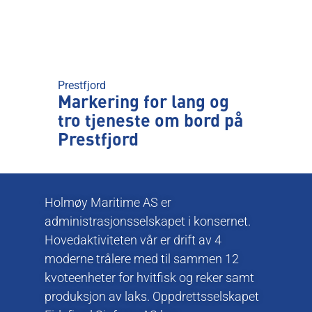
Prestfjord
Markering for lang og
tro tjeneste om bord på
Prestfjord
Holmøy Maritime AS er
administrasjonsselskapet i konsernet.
Hovedaktiviteten vår er drift av 4
moderne trålere med til sammen 12
kvoteenheter for hvitfisk og reker samt
produksjon av laks. Oppdrettsselskapet