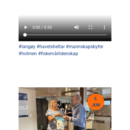
#langøy #havetsheltar #mannskapsbytte
#holmen #fiskervårlidenskap
5.
JUN