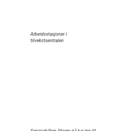
Arbeidsstasjoner i
tilvekstsentralen
Servicebåten Storøy på tur inn til