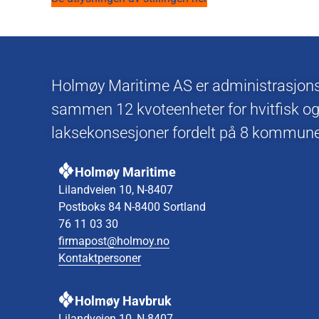
Holmøy Maritime AS er administrasjonsse
sammen 12 kvoteenheter for hvitfisk og
laksekonsesjoner fordelt på 8 kommuner
Holmøy Maritime
Lilandveien 10, N-8407
Postboks 84 N-8400 Sortland
76 11 03 30
firmapost@holmoy.no
Kontaktpersoner
Holmøy Havbruk
Lilandveien 10, N-8407