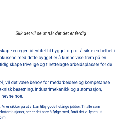
Slik det vil se ut når det det er ferdig
kape en egen identitet til bygget og for å sikre en helhet i
fokusene med dette bygget er å kunne vise frem på en
ig skape trivelige og tilrettelagte arbeidsplasser for de
 2024, vil det være behov for medarbeidere og kompetanse
, teknisk besetning, industrimekanikk og automasjon,
å nevne noe.
i er sikker på at vi kan tilby gode helårige jobber. Til alle som
stambisjoner, her er det bare å følge med, fordi det vil lyses ut
Holm.