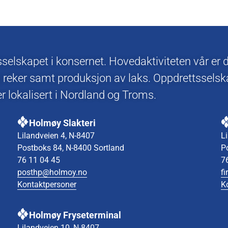
lskapet i konsernet. Hovedaktiviteten vår er dr
 reker samt produksjon av laks. Oppdrettsselsk
 lokalisert i Nordland og Troms.
Holmøy Slakteri
Lilandveien 4, N-8407
L
Postboks 84, N-8400 Sortland
P
76 11 04 45
7
posthp@holmoy.no
f
Kontaktpersoner
K
Holmøy Fryseterminal
Lilandveien 10, N-8407