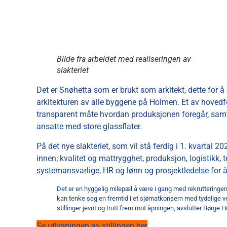
Bilde fra arbeidet med realiseringen av
slakteriet
Det er Snøhetta som er brukt som arkitekt, dette for å s
arkitekturen av alle byggene på Holmen. Et av hoved
transparent måte hvordan produksjonen foregår, samtid
ansatte med store glassflater.
På det nye slakteriet, som vil stå ferdig i 1. kvartal
innen; kvalitet og mattrygghet, produksjon, logistikk
systemansvarlige, HR og lønn og prosjektledelse for 
Det er en hyggelig milepæl å være i gang med rekrutteringen. V
kan tenke seg en fremtid i et sjømatkonsern med tydelige vek
stillinger jevnt og trutt frem mot åpningen, avslutter Børge 
Se utlysningen av stillingen her