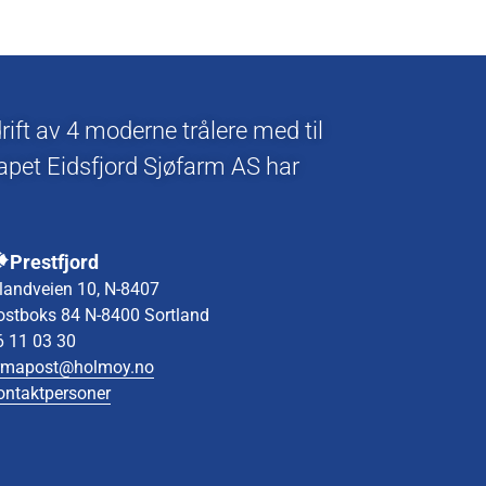
ift av 4 moderne trålere med til
apet Eidsfjord Sjøfarm AS har
Prestfjord
ilandveien 10, N-8407
ostboks 84 N-8400 Sortland
6 11 03 30
irmapost@holmoy.no
ontaktpersoner