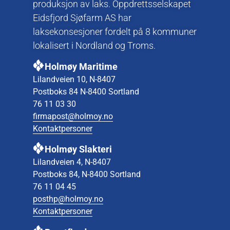
produksjon av laks. Oppdrettsselskapet
Eidsfjord Sjøfarm AS har
laksekonsesjoner fordelt på 8 kommuner
lokalisert i Nordland og Troms.
Holmøy Maritime
Lilandveien 10, N-8407
Postboks 84 N-8400 Sortland
76 11 03 30
firmapost@holmoy.no
Kontaktpersoner
Holmøy Slakteri
Lilandveien 4, N-8407
Postboks 84, N-8400 Sortland
76 11 04 45
posthp@holmoy.no
Kontaktpersoner