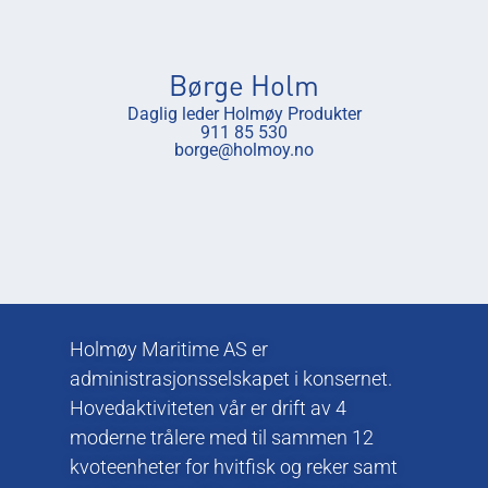
Børge Holm
Daglig leder Holmøy Produkter
911 85 530
borge@holmoy.no
Holmøy Maritime AS er
administrasjonsselskapet i konsernet.
Hovedaktiviteten vår er drift av 4
moderne trålere med til sammen 12
kvoteenheter for hvitfisk og reker samt