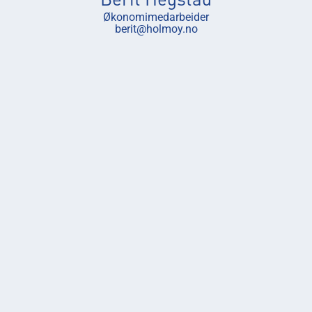
Berit Hegstad
Økonomimedarbeider
berit@holmoy.no