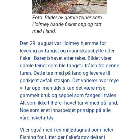
Foto: Bilder av gamle teiner som
Holmøy hadde fisket opp og tatt
med i land.
Den 29. august var Holmøy hjemme for
levering av fangst og mannskapsbytte etter
fiske i Barentshavet etter reker. Bildet viser
gamle teiner som ble fanget i trålen fra denne
turen. Dette tas med på land og leveres til
godkjent avfall stasjon. Det varierer hvor mye
vi tar opp, men tidvis kan det være mye
gammelt bruk og søppel som fanges i trålen.
Alt som ikke tilhører havet tar vi med på land.
Noe som er et innarbeidet prinsipp på alle
våre fiskefartøy.
Vi er også med i en miljødugnad som heter
Fishing for Litter, der fiskefartøy deltar i