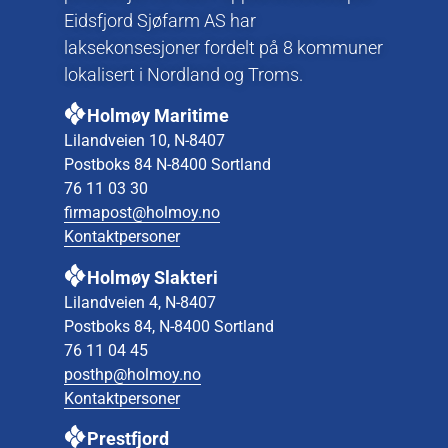
Eidsfjord Sjøfarm AS har
laksekonsesjoner fordelt på 8 kommuner
lokalisert i Nordland og Troms.
Holmøy Maritime
Lilandveien 10, N-8407
Postboks 84 N-8400 Sortland
76 11 03 30
firmapost@holmoy.no
Kontaktpersoner
Holmøy Slakteri
Lilandveien 4, N-8407
Postboks 84, N-8400 Sortland
76 11 04 45
posthp@holmoy.no
Kontaktpersoner
Prestfjord