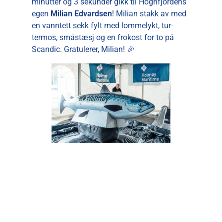
minutter og 3 sekunder gikk til Hognfjordens
egen
Milian Edvardsen
! Milian stakk av med
en vanntett sekk fylt med lommelykt, tur-
termos, småstæsj og en frokost for to på
Scandic. Gratulerer, Milian! 🎉