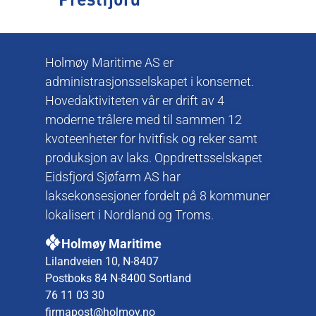
Prestfjord
Holmøy Maritime AS er
administrasjonsselskapet i konsernet.
Hovedaktiviteten vår er drift av 4
moderne trålere med til sammen 12
kvoteenheter for hvitfisk og reker samt
produksjon av laks. Oppdrettsselskapet
Eidsfjord Sjøfarm AS har
laksekonsesjoner fordelt på 8 kommuner
lokalisert i Nordland og Troms.
Holmøy Maritime
Lilandveien 10, N-8407
Postboks 84 N-8400 Sortland
76 11 03 30
firmapost@holmoy.no