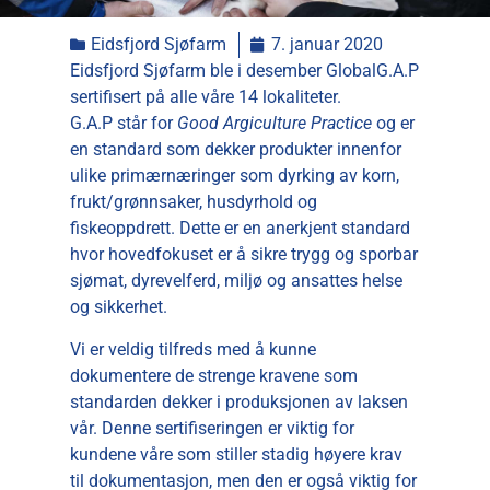
Eidsfjord Sjøfarm
7. januar 2020
Eidsfjord Sjøfarm ble i desember GlobalG.A.P
sertifisert på alle våre 14 lokaliteter.
G.A.P står for
Good Argiculture Practice
og er
en standard som dekker produkter innenfor
ulike primærnæringer som dyrking av korn,
frukt/grønnsaker, husdyrhold og
fiskeoppdrett. Dette er en anerkjent standard
hvor hovedfokuset er å sikre trygg og sporbar
sjømat, dyrevelferd, miljø og ansattes helse
og sikkerhet.
Vi er veldig tilfreds med å kunne
dokumentere de strenge kravene som
standarden dekker i produksjonen av laksen
vår. Denne sertifiseringen er viktig for
kundene våre som stiller stadig høyere krav
til dokumentasjon, men den er også viktig for