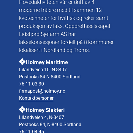
Hovedaktiviteten vår er drift av 4
moderne trålere med til sammen 12
kvoteenheter for hvitfisk og reker samt
produksjon av laks. Oppdrettsselskapet
Eidsfjord Sjøfarm AS har
laksekonsesjoner fordelt på 8 kommuner
lokalisert i Nordland og Troms.
Holmøy Maritime
Lilandveien 10, N-8407
Postboks 84 N-8400 Sortland
76 11 03 30
firmapost@holmoy.no
Kontaktpersoner
Holmøy Slakteri
Lilandveien 4, N-8407
Postboks 84, N-8400 Sortland
76 11 04 45