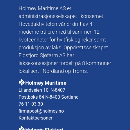
Holmøy Maritime AS er
administrasjonsselskapet i konsernet.
Hovedaktiviteten vår er drift av 4
moderne trålere med til sammen 12
kvoteenheter for hvitfisk og reker samt
produksjon av laks. Oppdrettsselskapet
Eidsfjord Sjøfarm AS har
laksekonsesjoner fordelt på 8 kommuner
lokalisert i Nordland og Troms.
Holmøy Maritime
Lilandveien 10, N-8407
Postboks 84 N-8400 Sortland
76 11 03 30
firmapost@holmoy.no
Kontaktpersoner
Holmøy Slakteri